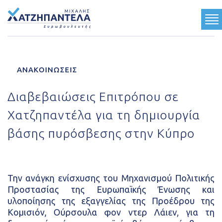
ΓΝΩΡΙΣΤΕ ΜΕ
ΑΝΑΚΟΙΝΩΣΕΙΣ
ΟΙ ΘΕΣΕΙΣ ΜΟΥ
Διαβεβαιώσεις Επιτρόπου σε
ΤΟ ΕΡΓΟ ΜΟΥ
Χατζηπαντέλα για τη δημιουργία
ΤΟ ΟΡΑΜΑ ΜΟΥ
βάσης πυρόσβεσης στην Κύπρο
Ανακοινώσεις
Κοινωνικές Δραστηριότητες
Την ανάγκη ενίσχυσης του Μηχανισμού Πολιτικής
Multimedia
Προστασίας της Ευρωπαϊκής Ένωσης και
υλοποίησης της εξαγγελίας της Προέδρου της
Τύπος
Κομισιόν, Ούρσουλα φον ντερ Λάιεν, για τη
Επικοινωνία