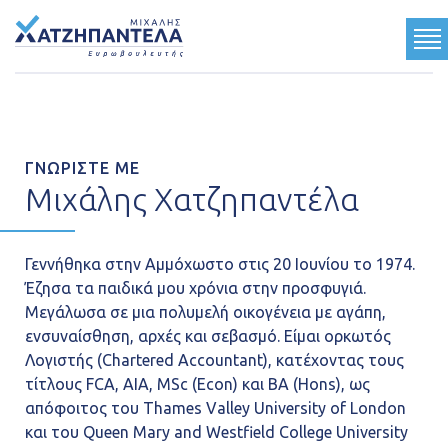
ΓΝΩΡΙΣΤΕ ΜΕ
ΟΙ ΘΕΣΕΙΣ ΜΟΥ
ΓΝΩΡΙΣΤΕ ΜΕ
Μιχάλης Χατζηπαντέλα
ΤΟ ΕΡΓΟ ΜΟΥ
ΤΟ ΟΡΑΜΑ ΜΟΥ
Γεννήθηκα στην Αμμόχωστο στις 20 Ιουνίου το 1974.
Έζησα τα παιδικά μου χρόνια στην προσφυγιά.
Μεγάλωσα σε μια πολυμελή οικογένεια με αγάπη,
Ανακοινώσεις
ενσυναίσθηση, αρχές και σεβασμό. Είμαι ορκωτός
Κοινωνικές Δραστηριότητες
Λογιστής (Chartered Accountant), κατέχοντας τους
Multimedia
τίτλους FCA, AIA, MSc (Econ) και BA (Hons), ως
απόφοιτος του Thames Valley University of London
Τύπος
και του Queen Mary and Westfield College University
Επικοινωνία