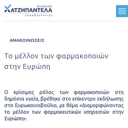
ΓΝΩΡΙΣΤΕ ΜΕ
ΑΝΑΚΟΙΝΩΣΕΙΣ
ΟΙ ΘΕΣΕΙΣ ΜΟΥ
Το μέλλον των φαρμακοποιών
ΤΟ ΕΡΓΟ ΜΟΥ
στην Ευρώπη
ΤΟ ΟΡΑΜΑ ΜΟΥ
Ανακοινώσεις
Ο κρίσιμος ρόλος των φαρμακοποιών στη
δημόσια υγεία, βρέθηκε στο επίκεντρο εκδήλωσης
Κοινωνικές Δραστηριότητες
στο Ευρωκοινοβούλιο, με θέμα «Διαμορφώνοντας
Multimedia
το μέλλον των φαρμακευτικών υπηρεσιών στην
Τύπος
Ευρώπη».
Επικοινωνία